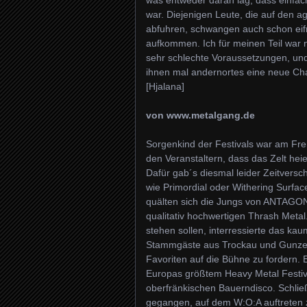
was entweder daran lag, dass einfach
war. Diejenigen Leute, die auf den a
abfuhren, schwangen auch schon eifri
aufkommen. Ich für meinen Teil war
sehr schlechte Voraussetzungen, und
ihnen mal andernortes eine neue Cha
[Hjalana]
von www.metalgang.de
Sorgenkind der Festivals war am Fr
den Veranstaltern, dass das Zelt hei
Dafür gab´s diesmal leider Zeitvers
wie Primordial oder Withering Surfac
quälten sich die Jungs von ANTAGONI
qualitativ hochwertigen Thrash Metal
stehen sollen, interressierte das k
Stammgäste aus Trockau und Gunzendo
Favoriten auf die Bühne zu fordern. 
Europas größtem Heavy Metal Festival 
oberfränkischen Bauerndisco. Schließl
gegangen, auf dem W:O:A auftreten 