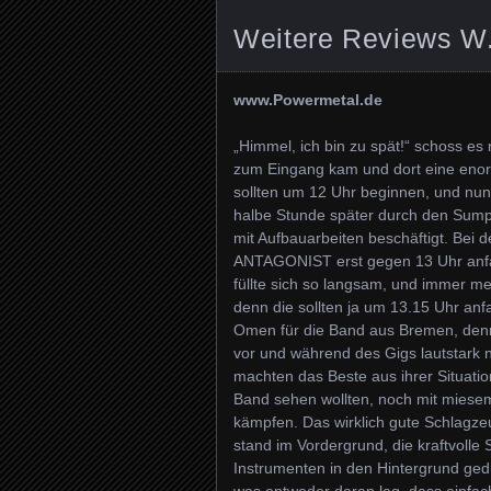
Weitere Reviews W
www.Powermetal.de
„Himmel, ich bin zu spät!“ schoss es
zum Eingang kam und dort eine en
sollten um 12 Uhr beginnen, und nun 
halbe Stunde später durch den Sumpf
mit Aufbauarbeiten beschäftigt. Bei 
ANTAGONIST erst gegen 13 Uhr anfang
füllte sich so langsam, und immer m
denn die sollten ja um 13.15 Uhr an
Omen für die Band aus Bremen, de
vor und während des Gigs lautstark
machten das Beste aus ihrer Situatio
Band sehen wollten, noch mit mies
kämpfen. Das wirklich gute Schlagze
stand im Vordergrund, die kraftvolle
Instrumenten in den Hintergrund gedr