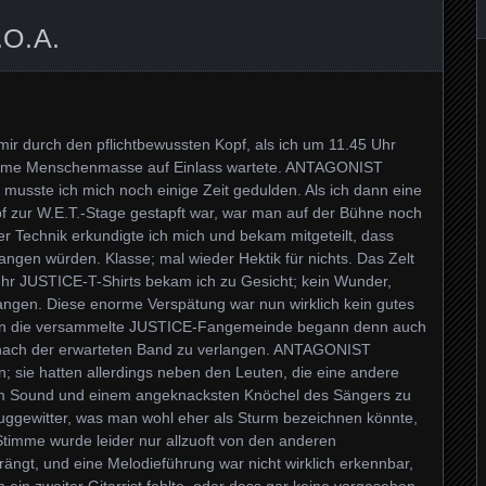
.O.A.
 mir durch den pflichtbewussten Kopf, als ich um 11.45 Uhr
orme Menschenmasse auf Einlass wartete. ANTAGONIST
musste ich mich noch einige Zeit gedulden. Als ich dann eine
 zur W.E.T.-Stage gestapft war, war man auf der Bühne noch
der Technik erkundigte ich mich und bekam mitgeteilt, dass
en würden. Klasse; mal wieder Hektik für nichts. Das Zelt
ehr JUSTICE-T-Shirts bekam ich zu Gesicht; kein Wunder,
fangen. Diese enorme Verspätung war nun wirklich kein gutes
nn die versammelte JUSTICE-Fangemeinde begann denn auch
 nach der erwarteten Band zu verlangen. ANTAGONIST
n; sie hatten allerdings neben den Leuten, die eine andere
em Sound und einem angeknacksten Knöchel des Sängers zu
uggewitter, was man wohl eher als Sturm bezeichnen könnte,
 Stimme wurde leider nur allzuoft von den anderen
ängt, und eine Melodieführung war nicht wirklich erkennbar,