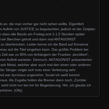
an, die man vorher gar nicht sehen wollte. Eigentlich
n Auftritt von JUSTICE zu begutachten, jedoch ist der Zeitplan
o dass alle Bands am Freitag erst 1-1,5 Stunden später
ell ein Bierchen geholt und dann mal ANTAGONIST
 zu überbrücken. Leider kenne ich die Band auf Konserve
 genau auf die Titel eingehen kann. Das größte Problem bei
s Zelt war zu 90% von Anhängern der Franken „bevölkert“,
eren Auftritt warteten. Dennoch, ANTAGONIST präsentierten
rash Metal, welcher aber auch mal den einen oder anderen
er Sänger zeigte sich trotz einer Verletzung sehr
nd war durchaus angenehm. Soviel ich weiß kommt
raus. Als Zugabe holten die Bremer dann noch „Zombie
n wohl nicht nur bei mir für Begeisterung. Hm, ich glaube ich
nhören. (Olly)