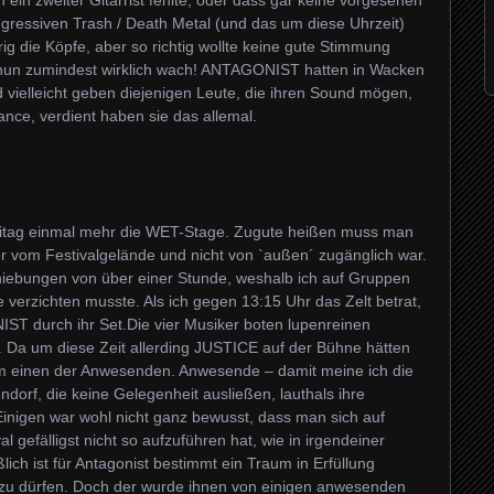
 ein zweiter Gitarrist fehlte, oder dass gar keine vorgesehen
ggressiven Trash / Death Metal (und das um diese Uhrzeit)
g die Köpfe, aber so richtig wollte keine gute Stimmung
 nun zumindest wirklich wach! ANTAGONIST hatten in Wacken
 vielleicht geben diejenigen Leute, die ihren Sound mögen,
nce, verdient haben sie das allemal.
eitag einmal mehr die WET-Stage. Zugute heißen muss man
er vom Festivalgelände und nicht von `außen´ zugänglich war.
chiebungen von über einer Stunde, weshalb ich auf Gruppen
e verzichten musste. Als ich gegen 13:15 Uhr das Zelt betrat,
ST durch ihr Set.Die vier Musiker boten lupenreinen
. Da um diese Zeit allerding JUSTICE auf der Bühne hätten
aum einen der Anwesenden. Anwesende – damit meine ich die
rf, die keine Gelegenheit ausließen, lauthals ihre
Einigen war wohl nicht ganz bewusst, dass man sich auf
gefälligst nicht so aufzuführen hat, wie in irgendeiner
ich ist für Antagonist bestimmt ein Traum in Erfüllung
zu dürfen. Doch der wurde ihnen von einigen anwesenden